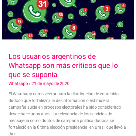
Los usuarios argentinos de
Whatsapp son más críticos que lo
que se suponía
Whatsapp
/
21 de mayo de 2020
El Whatsapp como vector para la distribución de contenido
dudoso que fortalezca la desinformación o estimule la
campaña sucia en procesos electorales ha sido considerado
desde hace unos años. La relevancia de los servicios de
mensajería como ductos de campaña política dudosa se
fortaleció en la última elección presidencial en Brasil que llevó a
Jair