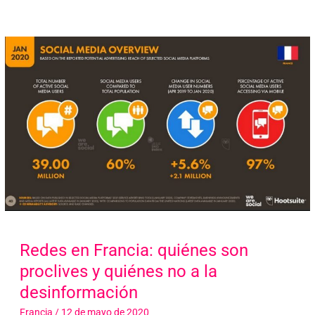
Redes en Francia: quiénes son
proclives y quiénes no a la
desinformación
Francia
/
12 de mayo de 2020