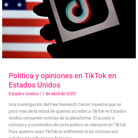
Política y opiniones en TikTok en
Estados Unidos
Estados Unidos
/
1 de abril de 2025
Una investigación del Pew Research Center muestra que un
poco más de la mitad de quienes acceden a TikTok en Estados
Unidos consumen noticias de la plataforma. El acceso a
noticias y a contenidos de corte político es relevante en TikTok
Para quienes usan TikTok es indiferente si las noticias son