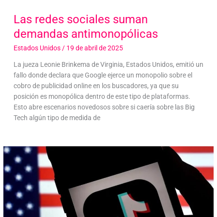
Las redes sociales suman
demandas antimonopólicas
Estados Unidos
/
19 de abril de 2025
La jueza Leonie Brinkema de Virginia, Estados Unidos, emitió un
fallo donde declara que Google ejerce un monopolio sobre el
cobro de publicidad online en los buscadores, ya que su
posición es monopólica dentro de este tipo de plataformas.
Esto abre escenarios novedosos sobre si caería sobre las Big
Tech algún tipo de medida de