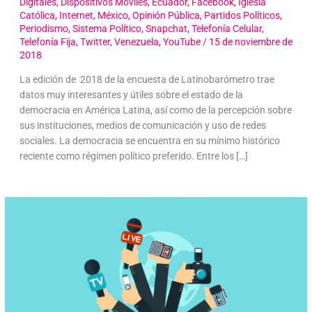
Digitales
,
Dispositivos Móviles
,
Ecuador
,
Facebook
,
Iglesia
Católica
,
Internet
,
México
,
Opinión Pública
,
Partidos Políticos
,
Periodismo
,
Sistema Político
,
Snapchat
,
Telefonía Celular
,
Telefonía Fija
,
Twitter
,
Venezuela
,
YouTube
/
15 de noviembre de
2018
La edición de 2018 de la encuesta de Latinobarómetro trae
datos muy interesantes y útiles sobre el estado de la
democracia en América Latina, así como de la percepción sobre
sus instituciones, medios de comunicación y uso de redes
sociales. La democracia se encuentra en su mínimo histórico
reciente como régimen político preferido. Entre los […]