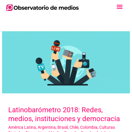
Ir
Men
al
contenido
Princ
Latinobarómetro 2018: Redes,
medios, instituciones y democracia
América Latina
,
Argentina
,
Brasil
,
Chile
,
Colombia
,
Culturas