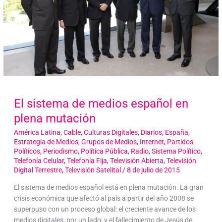
El sistema de medios español en
plena mutación
América Latina
,
Cable
,
Culturas Digitales
,
Diarios
,
España
,
Estrategia de Medios
,
Grupos de Medios
,
Internet
,
Partidos
Políticos
,
Periodismo
,
Política Pública
,
Radio
,
Sistema Político
,
Telefonía Celular
,
Telefonía Fija
,
Televisión Abierta
,
Televisión
Digital Terrestre
,
Televisión Satelital
/
8 de julio de 2015
El sistema de medios español está en plena mutación. La gran
crisis económica que afectó al país a partir del año 2008 se
superpuso con un proceso global: el creciente avance de los
medios digitales, por un lado; y el fallecimiento de Jesús de