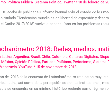
ismo
,
Política Pública
,
Sistema Político
,
Twitter
/
18 de febrero de 2
CO acaba de publicar su informe bianual sobr el estado de los med
ajo titulado “Tendencias mundiales en libertad de expresión y desar
y el Caribe 2017/2018” vuelve a poner el foco en los problemas recu
nobarómetro 2018: Redes, medios, inst
 Latina
,
Argentina
,
Brasil
,
Chile
,
Colombia
,
Culturas Digitales
,
Dispo
,
México
,
Opinión Pública
,
Partidos Políticos
,
Periodismo
,
Sistema P
Venezuela
,
YouTube
/
15 de noviembre de 2018
ión de 2018 de la encuesta de Latinobarómetro trae datos muy inter
ica Latina, así como de la percepción sobre sus instituciones, me
cia se encuentra en su mínimo histórico reciente como régimen pol