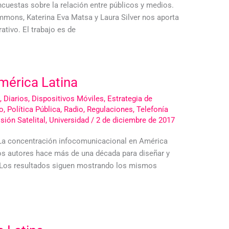
cuestas sobre la relación entre públicos y medios.
Simmons, Katerina Eva Matsa y Laura Silver nos aporta
tivo. El trabajo es de
mérica Latina
,
Diarios
,
Dispositivos Móviles
,
Estrategia de
o
,
Política Pública
,
Radio
,
Regulaciones
,
Telefonía
sión Satelital
,
Universidad
/
2 de diciembre de 2017
 “La concentración infocomunicacional en América
los autores hace más de una década para diseñar y
n. Los resultados siguen mostrando los mismos