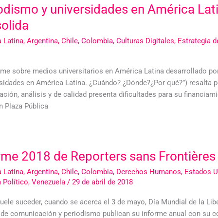
odismo y universidades en América Lati
olida
 Latina
,
Argentina
,
Chile
,
Colombia
,
Culturas Digitales
,
Estrategia 
rme sobre medios universitarios en América Latina desarrollado por 
rsidades en América Latina. ¿Cuándo? ¿Dónde?¿Por qué?”) resalta p
ación, análisis y de calidad presenta dificultades para su financiam
n Plaza Pública
rme 2018 de Reporters sans Frontières 
 Latina
,
Argentina
,
Chile
,
Colombia
,
Derechos Humanos
,
Estados U
 Político
,
Venezuela
/
29 de abril de 2018
ele suceder, cuando se acerca el 3 de mayo, Día Mundial de la Libe
de comunicación y periodismo publican su informe anual con su cor