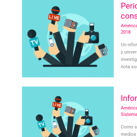
Peri
cons
América
2018
Un info
y unive
investig
nota so
Info
América
Sistema
Como su
medios 