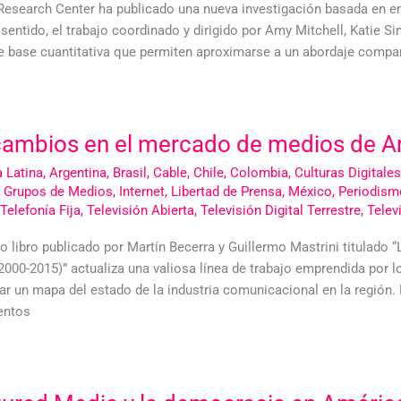
Research Center ha publicado una nueva investigación basada en en
 sentido, el trabajo coordinado y dirigido por Amy Mitchell, Katie 
e base cuantitativa que permiten aproximarse a un abordaje compara
cambios en el mercado de medios de A
 Latina
,
Argentina
,
Brasil
,
Cable
,
Chile
,
Colombia
,
Culturas Digitales
,
Grupos de Medios
,
Internet
,
Libertad de Prensa
,
México
,
Periodism
Telefonía Fija
,
Televisión Abierta
,
Televisión Digital Terrestre
,
Televi
o libro publicado por Martín Becerra y Guillermo Mastrini titulado
(2000-2015)” actualiza una valiosa línea de trabajo emprendida por 
zar un mapa del estado de la industria comunicacional en la regió
entos