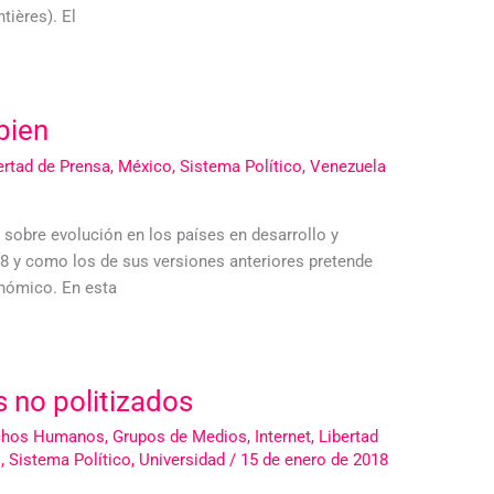
tières). El
bien
ertad de Prensa
,
México
,
Sistema Político
,
Venezuela
 sobre evolución en los países en desarrollo y
18 y como los de sus versiones anteriores pretende
onómico. En esta
s no politizados
chos Humanos
,
Grupos de Medios
,
Internet
,
Libertad
o
,
Sistema Político
,
Universidad
/
15 de enero de 2018