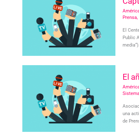
Capt
América
Prensa
,
El Cent
Public A
media“)
El a
América
Sistema
Asociac
una acti
de Prens