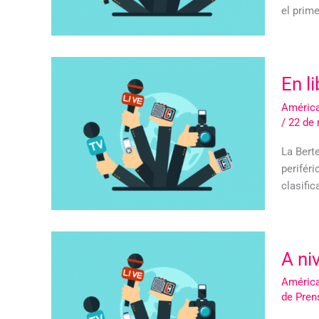
el prime
En l
América
/
22 de
La Bert
perifér
clasific
A ni
América
de Pren