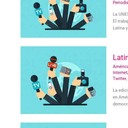
Period
La UNES
El trab
Latina 
Lati
América
Internet
Twitter
,
La edic
en Amér
democra