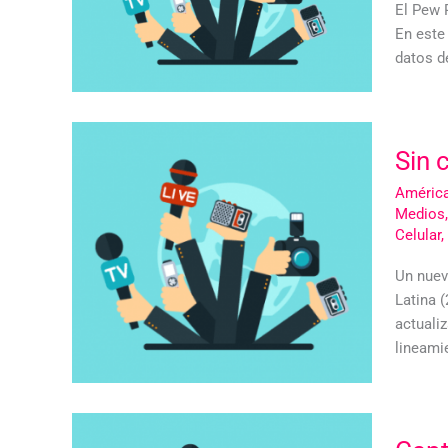
El Pew 
En este
datos d
Sin 
América
Medios
Celular
,
Un nuev
Latina 
actuali
lineami