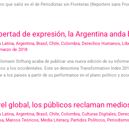
ro que salió es el de Periodistas sin Fronteras (Reporters sans Fron
ibertad de expresión, la Argentina anda 
 Latina
,
Argentina
,
Brasil
,
Chile
,
Colombia
,
Derechos Humanos
,
Lib
 marzo de 2018
elsmann Stiftung acaba de publicar una nueva edición de su informe
icos a los occidentales. Este se denomina Transformation Index 20
ar a los países a partir de su performance en el plano político y ec
vel global, los públicos reclaman medio
 Latina
,
Argentina
,
Brasil
,
Chile
,
Colombia
,
Culturas Digitales
,
Dere
sa
,
Marcos Teóricos
,
Media Literacy
,
Partidos Políticos
,
Periodism