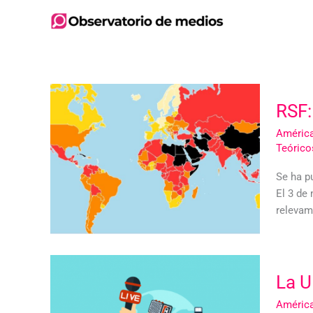
Ir
al
contenido
RSF:
América
Teórico
Se ha pu
El 3 de
relevam
La U
América