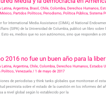
ured Media y la democracia en América
 Latina
,
Argentina
,
Brasil
,
Chile
,
Colombia
,
Derechos Humanos
,
Est
México
,
Partidos Políticos
,
Periodismo
,
Política Pública
,
Sistema Po
er for International Media Assistance (CIMA), el National Endowmen
ffairs (SIPA) de la Universidad de Columbia, publicó un libro sobre
. Esto es, medios que no son autónomos, sino que responden a otr
ño 2016 no fue un buen año para la libe
 Latina
,
Argentina
,
Chile
,
Colombia
,
Derechos Humanos
,
Estados U
 Político
,
Venezuela
/
1 de mayo de 2017
iones de periodistas y think tanks globales que monitorean el esta
tud pesimista sobre el estado de la cuestión en los informes del añ
a a nivel global según lo establecido por la