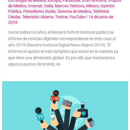
Estrategia de Medios
,
Europa
,
Facebook
,
Gran Bretaña
,
Grupos
de Medios
,
Internet
,
Italia
,
Marcos Teóricos
,
México
,
Opinión
Pública
,
Periodismo
,
Radio
,
Sistema de Medios
,
Telefonía
Celular
,
Televisión Abierta
,
Twitter
,
YouTube
/
14 de junio de
2019
Como todos los años, el Reuters Oxford Institute publicó su
informe de noticias digitales correspondiente en este caso al
año 2019 (Reuters Institute Digital News Report 2019). El
informe es quizás el más completo que existe en la materia ya
que tiene una dimensión global. Es por ello que resctaremos
algunos puntos de interés, en