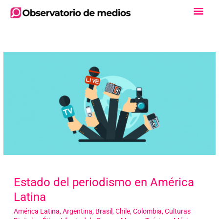
Ir
Men
al
contenido
Princ
Estado del periodismo en América
Latina
América Latina
,
Argentina
,
Brasil
,
Chile
,
Colombia
,
Culturas