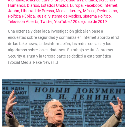
Humanos
,
Diarios
,
Estados Unidos
,
Europa
,
Facebook
,
Internet
,
Japón
,
Libertad de Prensa
,
Media Literacy
,
México
,
Periodismo
,
Política Pública
,
Rusia
,
Sistema de Medios
,
Sistema Político
,
Televisión Abierta
,
Twitter
,
YouTube
/
20 de junio de 2019
Una extensa y detallada investigación global en base a
encuestas sobre seguridad y confianza en Internet abordó el rol
de las fake news, la desinformación, las redes sociales y los
algoritmos sobre los ciudadanos. El trabajo se tituló Internet
Security & Trust y la tercera parte se dedicó a esta temática
(Social Media, Fake News […]