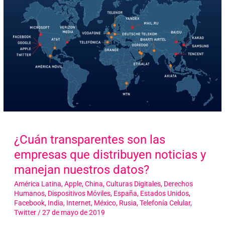
¿Cuán transparentes son las
empresas que distribuyen noticias y
manejan nuestros datos?
América Latina
,
Apple
,
China
,
Culturas Digitales
,
Derechos
Humanos
,
Dispositivos Móviles
,
España
,
Estados Unidos
,
Facebook
,
India
,
Internet
,
México
,
Rusia
,
Telefonía Celular
,
Twitter
/
27 de mayo de 2019