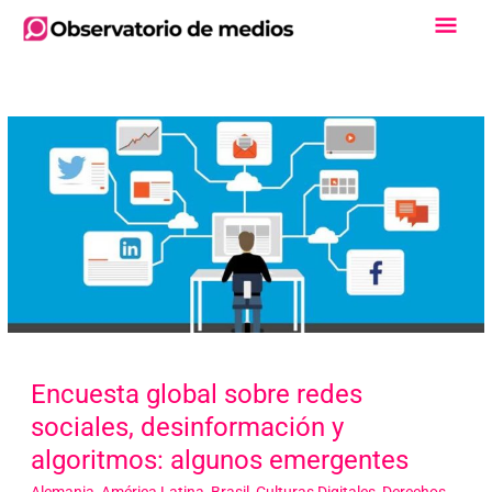
Ir
Men
al
contenido
Princ
Encuesta global sobre redes
sociales, desinformación y
algoritmos: algunos emergentes
Alemania
,
América Latina
,
Brasil
,
Culturas Digitales
,
Derechos