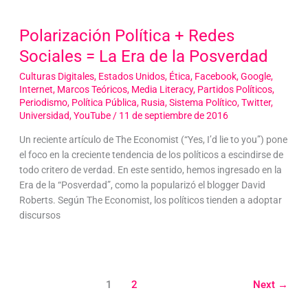
Polarización Política + Redes
Sociales = La Era de la Posverdad
Culturas Digitales
,
Estados Unidos
,
Ética
,
Facebook
,
Google
,
Internet
,
Marcos Teóricos
,
Media Literacy
,
Partidos Políticos
,
Periodismo
,
Política Pública
,
Rusia
,
Sistema Político
,
Twitter
,
Universidad
,
YouTube
/
11 de septiembre de 2016
Un reciente artículo de The Economist (“Yes, I’d lie to you”) pone
el foco en la creciente tendencia de los políticos a escindirse de
todo critero de verdad. En este sentido, hemos ingresado en la
Era de la “Posverdad”, como la popularizó el blogger David
Roberts. Según The Economist, los políticos tienden a adoptar
discursos
1
2
Next
→