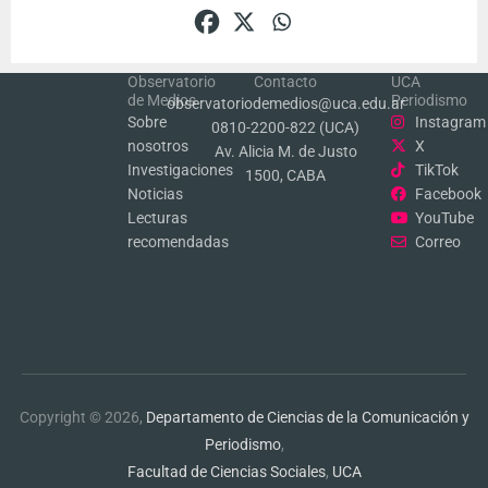
Observatorio
Contacto
UCA
de Medios
Periodismo
observatoriodemedios@uca.edu.ar
Sobre
Instagram
0810-2200-822 (UCA)
nosotros
X
Av. Alicia M. de Justo
Investigaciones
TikTok
1500, CABA
Noticias
Facebook
Lecturas
YouTube
recomendadas
Correo
Copyright © 2026,
Departamento de Ciencias de la Comunicación y
Periodismo
,
Facultad de Ciencias Sociales
,
UCA