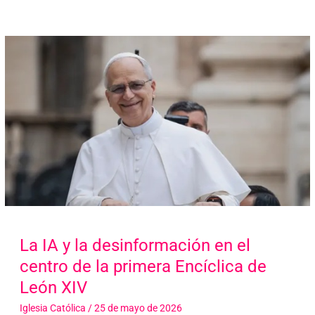
La IA y la desinformación en el
centro de la primera Encíclica de
León XIV
Iglesia Católica
/
25 de mayo de 2026