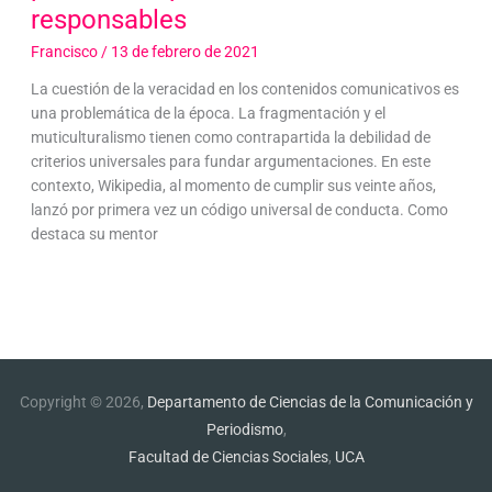
responsables
Francisco
/
13 de febrero de 2021
La cuestión de la veracidad en los contenidos comunicativos es
una problemática de la época. La fragmentación y el
muticulturalismo tienen como contrapartida la debilidad de
criterios universales para fundar argumentaciones. En este
contexto, Wikipedia, al momento de cumplir sus veinte años,
lanzó por primera vez un código universal de conducta. Como
destaca su mentor
Copyright © 2026,
Departamento de Ciencias de la Comunicación y
Periodismo
,
Facultad de Ciencias Sociales
,
UCA