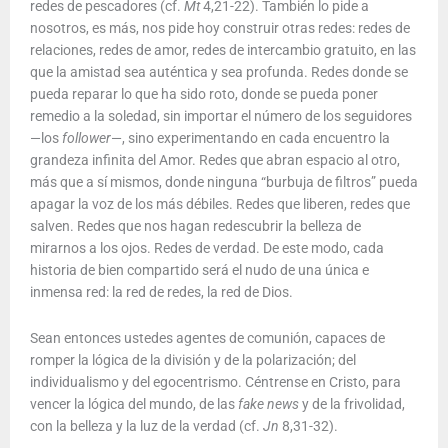
redes de pescadores (cf.
Mt
4,21-22). También lo pide a
nosotros, es más, nos pide hoy construir otras redes: redes de
relaciones, redes de amor, redes de intercambio gratuito, en las
que la amistad sea auténtica y sea profunda. Redes donde se
pueda reparar lo que ha sido roto, donde se pueda poner
remedio a la soledad, sin importar el número de los seguidores
—los
follower
—, sino experimentando en cada encuentro la
grandeza infinita del Amor. Redes que abran espacio al otro,
más que a sí mismos, donde ninguna “burbuja de filtros” pueda
apagar la voz de los más débiles. Redes que liberen, redes que
salven. Redes que nos hagan redescubrir la belleza de
mirarnos a los ojos. Redes de verdad. De este modo, cada
historia de bien compartido será el nudo de una única e
inmensa red: la red de redes, la red de Dios.
Sean entonces ustedes agentes de comunión, capaces de
romper la lógica de la división y de la polarización; del
individualismo y del egocentrismo. Céntrense en Cristo, para
vencer la lógica del mundo, de las
fake news
y de la frivolidad,
con la belleza y la luz de la verdad (cf.
Jn
8,31-32).