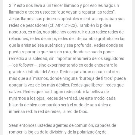
3. Y esto nos lleva a un tercer llamado y por eso les hago un
llamado a todos ustedes: “que vayan a reparar las redes”.
Jesús llamó a sus primeros apóstoles mientras reparaban sus
redes de pescadores (cf.
Mt
4,21-22). También lo pide a
nosotros, es más, nos pide hoy construir otras redes: redes de
relaciones, redes de amor, redes de intercambio gratuito, en las
que la amistad sea auténtica y sea profunda. Redes donde se
pueda reparar lo que ha sido roto, donde se pueda poner
remedio a la soledad, sin importar el número de los seguidores
—los
follower
—, sino experimentando en cada encuentro la
grandeza infinita del Amor. Redes que abran espacio al otro,
más que a sí mismos, donde ninguna “burbuja de filtros” pueda
apagar la voz de los más débiles. Redes que liberen, redes que
salven. Redes que nos hagan redescubrir la belleza de
mirarnos a los ojos. Redes de verdad. De este modo, cada
historia de bien compartido será el nudo de una única e
inmensa red: la red de redes, la red de Dios.
Sean entonces ustedes agentes de comunión, capaces de
romper la lógica de la división y de la polarización; del