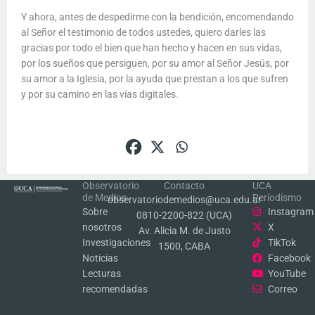
Y ahora, antes de despedirme con la bendición, encomendando
al Señor el testimonio de todos ustedes, quiero darles las
gracias por todo el bien que han hecho y hacen en sus vidas,
por los sueños que persiguen, por su amor al Señor Jesús, por
su amor a la Iglesia, por la ayuda que prestan a los que sufren
y por su camino en las vías digitales.
Observatorio
Contacto
UCA
de Medios
Periodismo
observatoriodemedios@uca.edu.ar
Sobre
Instagram
0810-2200-822 (UCA)
nosotros
X
Av. Alicia M. de Justo
Investigaciones
TikTok
1500, CABA
Noticias
Facebook
Lecturas
YouTube
recomendadas
Correo