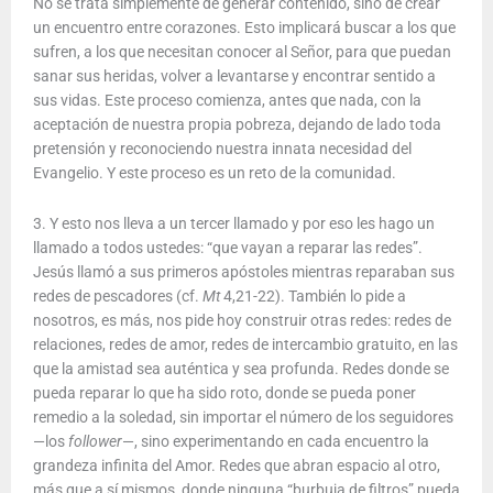
No se trata simplemente de generar contenido, sino de crear
un encuentro entre corazones. Esto implicará buscar a los que
sufren, a los que necesitan conocer al Señor, para que puedan
sanar sus heridas, volver a levantarse y encontrar sentido a
sus vidas. Este proceso comienza, antes que nada, con la
aceptación de nuestra propia pobreza, dejando de lado toda
pretensión y reconociendo nuestra innata necesidad del
Evangelio. Y este proceso es un reto de la comunidad.
3. Y esto nos lleva a un tercer llamado y por eso les hago un
llamado a todos ustedes: “que vayan a reparar las redes”.
Jesús llamó a sus primeros apóstoles mientras reparaban sus
redes de pescadores (cf.
Mt
4,21-22). También lo pide a
nosotros, es más, nos pide hoy construir otras redes: redes de
relaciones, redes de amor, redes de intercambio gratuito, en las
que la amistad sea auténtica y sea profunda. Redes donde se
pueda reparar lo que ha sido roto, donde se pueda poner
remedio a la soledad, sin importar el número de los seguidores
—los
follower
—, sino experimentando en cada encuentro la
grandeza infinita del Amor. Redes que abran espacio al otro,
más que a sí mismos, donde ninguna “burbuja de filtros” pueda