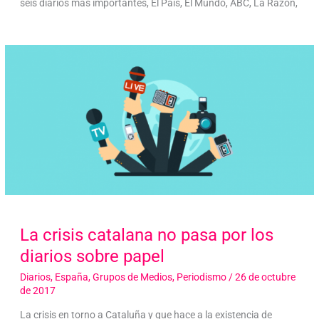
seis diarios más importantes, El País, El Mundo, ABC, La Razón,
La crisis catalana no pasa por los
diarios sobre papel
Diarios
,
España
,
Grupos de Medios
,
Periodismo
/
26 de octubre
de 2017
La crisis en torno a Cataluña y que hace a la existencia de