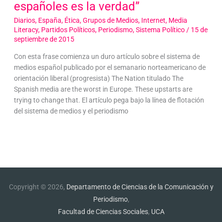
españoles es la verdad”
Diarios
,
España
,
Ética
,
Grupos de Medios
,
Internet
,
Media
Literacy
,
Partidos Políticos
,
Periodismo
,
Sistema Político
/
15 de
septiembre de 2015
Con esta frase comienza un duro artículo sobre el sistema de
medios español publicado por el semanario norteamericano de
orientación liberal (progresista) The Nation titulado The
Spanish media are the worst in Europe. These upstarts are
trying to change that. El artículo pega bajo la línea de flotación
del sistema de medios y el periodismo
Copyright © 2026,
Departamento de Ciencias de la Comunicación y
Periodismo
,
Facultad de Ciencias Sociales
,
UCA