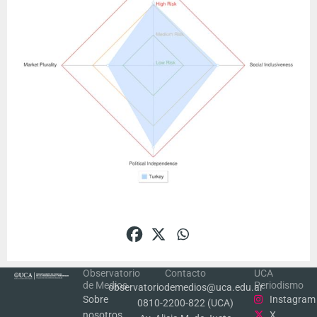
Observatorio
Contacto
UCA
de Medios
Periodismo
observatoriodemedios@uca.edu.ar
Sobre
Instagram
0810-2200-822 (UCA)
nosotros
X