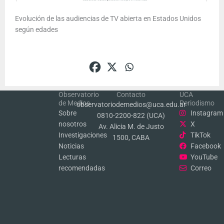
Evolución de las audiencias de TV abierta en Estados Unidos
según edades
Observatorio
Contacto
UCA
de Medios
Periodismo
observatoriodemedios@uca.edu.ar
Sobre
Instagram
0810-2200-822 (UCA)
nosotros
X
Av. Alicia M. de Justo
Investigaciones
TikTok
1500, CABA
Noticias
Facebook
Lecturas
YouTube
recomendadas
Correo