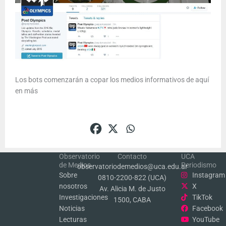
Los bots comenzarán a copar los medios informativos de aquí
en más
Observatorio
Contacto
UCA
de Medios
Periodismo
observatoriodemedios@uca.edu.ar
Sobre
Instagram
0810-2200-822 (UCA)
nosotros
X
Av. Alicia M. de Justo
Investigaciones
TikTok
1500, CABA
Noticias
Facebook
Lecturas
YouTube