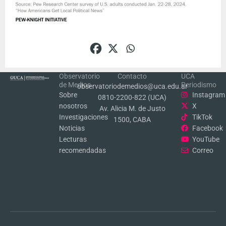
Observatorio
Contacto
UCA
de Medios
Periodismo
observatoriodemedios@uca.edu.ar
Sobre
Instagram
0810-2200-822 (UCA)
nosotros
X
Av. Alicia M. de Justo
Investigaciones
TikTok
1500, CABA
Noticias
Facebook
Lecturas
YouTube
recomendadas
Correo