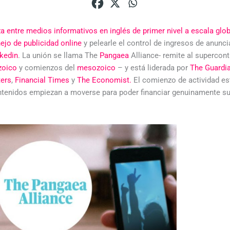
a entre medios informativos en inglés de primer nivel a escala glo
ejo de publicidad online
y pelearle el control de ingresos de anunc
kedin
. La unión se llama The
Pangaea
Alliance- remite al supercont
zoico
y comienzos del
mesozoico
– y está liderada por
The Guardi
ters
,
Financial Times
y
The Economist.
El comienzo de actividad est
ntenidos empiezan a moverse para poder financiar genuinamente s