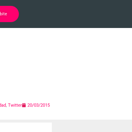
bite
rmativos en
 y Twitter
dad
,
Twitter
20/03/2015