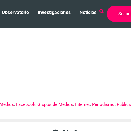
Observatorio
Investigaciones
Noticias
Suscri
 grandes medios info
ntra Google, Facebook
 Medios
,
Facebook
,
Grupos de Medios
,
Internet
,
Periodismo
,
Publici