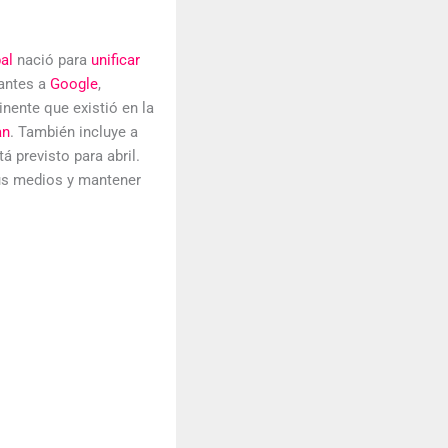
bal
nació para
unificar
iantes a
Google
,
inente que existió en la
an
. También incluye a
á previsto para abril.
us medios y mantener