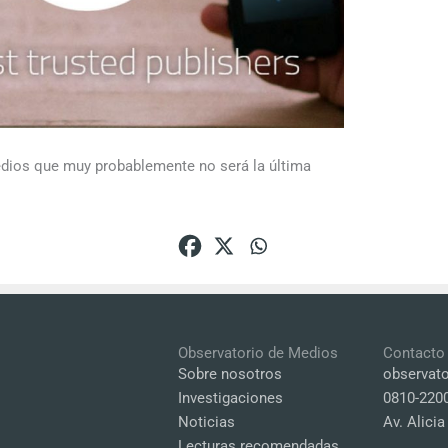
dios que muy probablemente no será la última
Observatorio de Medios
Contacto
Sobre nosotros
observat
Investigaciones
0810-220
Noticias
Av. Alici
Lecturas recomendadas