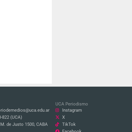
UCA Periodismo
oriodemedios@uca.edu.ar
Instagram
0-822 (UCA)
X
a M. de Justo 1500, CABA
TikTok
Facebook