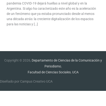
pandemia COVID-19 dejará huellas a nivel global y en la
Argentina. Si algo ha caracterizado este año es la aceleración
de un fenómeno que ya estaba pronunciado desde al menos
una década atrás: la creciente digitalización de los espacios
para las noticias y […]
Copyright © 2026,
Departamento de Ciencias de la Comunicación y
Periodismo
,
Facultad de Ciencias Sociales
,
UCA
Diseñado por Campus Creativo UCA