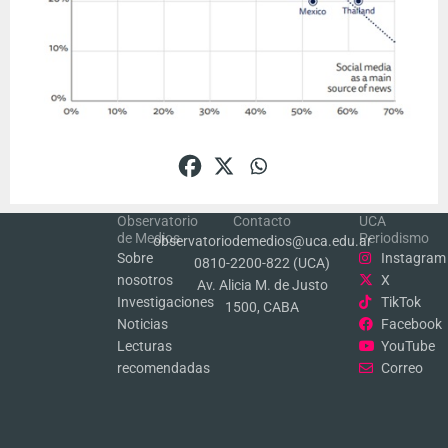
Observatorio
Contacto
UCA
de Medios
Periodismo
observatoriodemedios@uca.edu.ar
Sobre
Instagram
0810-2200-822 (UCA)
nosotros
X
Av. Alicia M. de Justo
Investigaciones
TikTok
1500, CABA
Noticias
Facebook
Lecturas
YouTube
recomendadas
Correo