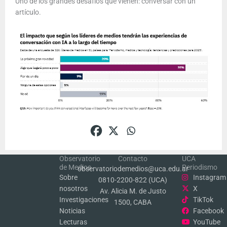
Uno de los grandes desafíos que vienen: conversar con un
artículo.
Observatorio
Contacto
UCA
de Medios
Periodismo
observatoriodemedios@uca.edu.ar
Sobre
Instagram
0810-2200-822 (UCA)
nosotros
X
Av. Alicia M. de Justo
Investigaciones
TikTok
1500, CABA
Noticias
Facebook
Lecturas
YouTube