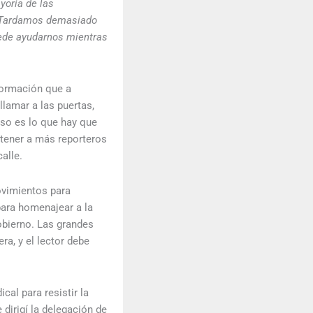
yoría de las
l. Tardamos demasiado
uede ayudarnos mientras
formación que a
lamar a las puertas,
Eso es lo que hay que
ntener a más reporteros
alle.
vimientos para
ara homenajear a la
bierno. Las grandes
a, y el lector debe
cal para resistir la
dirigí la delegación de