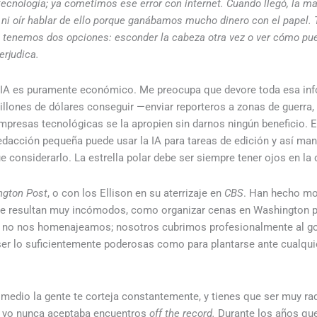
ecnología; ya cometimos ese error con internet. Cuando llegó, la ma
 ni oír hablar de ello porque ganábamos mucho dinero con el pape
IA tenemos dos opciones: esconder la cabeza otra vez o ver cómo p
erjudica.
 IA es puramente económico. Me preocupa que devore toda esa in
lones de dólares conseguir —enviar reporteros a zonas de guerra, l
empresas tecnológicas se la apropien sin darnos ningún beneficio. 
redacción pequeña puede usar la IA para tareas de edición y así ma
e considerarlo. La estrella polar debe ser siempre tener ojos en la c
gton Post
, o con los Ellison en su aterrizaje en
CBS
. Han hecho mo
me resultan muy incómodos, como organizar cenas en Washington p
 no nos homenajeamos; nosotros cubrimos profesionalmente al go
er lo suficientemente poderosas como para plantarse ante cualquier
medio la gente te corteja constantemente, y tienes que ser muy radi
, yo nunca aceptaba encuentros
off the record.
Durante los años que 