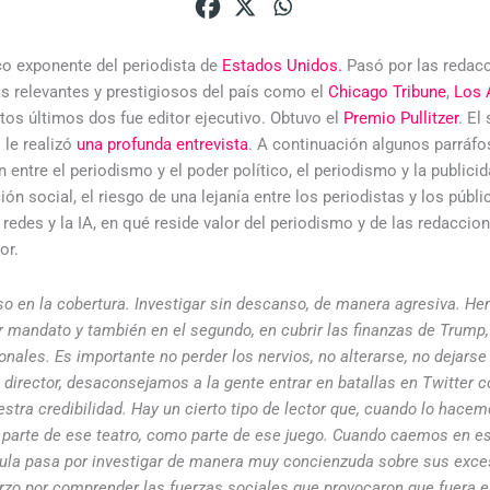
co exponente del periodista de
Estados Unidos.
Pasó por las redac
ás relevantes y prestigiosos del país como el
Chicago Tribune
,
Los 
stos últimos dos fue editor ejecutivo. Obtuvo el
Premio Pullitzer
. El
l
le realizó
una profunda entrevista
. A continuación algunos parráf
 entre el periodismo y el poder político, el periodismo y la publicid
ión social, el riesgo de una lejanía entre los periodistas y los públi
redes y la IA, en qué reside valor del periodismo y de las redacci
or.
so en la cobertura. Investigar sin descanso, de manera agresiva. 
r mandato y también en el segundo, en cubrir las finanzas de Trump
nales. Es importante no perder los nervios, no alterarse, no dejarse 
 director, desaconsejamos a la gente entrar en batallas en Twitter c
stra credibilidad. Hay un cierto tipo de lector que, cuando lo hac
 parte de ese teatro, como parte de ese juego. Cuando caemos en e
ula pasa por investigar de manera muy concienzuda sobre sus exces
erzo por comprender las fuerzas sociales que provocaron que fuera e