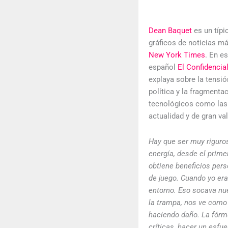
Dean Baquet
es un típi
gráficos de noticias m
New York Times
. En e
español
El Confidencia
explaya sobre la tensión
política y la fragmentac
tecnológicos como las 
actualidad y de gran val
Hay que ser muy riguro
energía, desde el prime
obtiene beneficios perso
de juego. Cuando yo era
entorno. Eso socava nue
la trampa, nos ve como
haciendo daño. La fórm
críticas, hacer un esfu