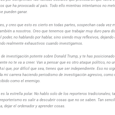
os que ha provocado al país. Todo ello mientras intentamos no met
se pueden ganar.
es, y creo que esto es cierto en todas partes, sospechan cada vez 
ambién a nosotros. Creo que tenemos que trabajar muy duro para dis
el poder, no hablando por hablar, sino siendo muy reflexivos, dejando
ndo realmente exhaustivos cuando investigamos.
ia de investigación potente sobre Donald Trump, y te has posiciona
te no te va a creer. Van a pensar que es otro ataque político, no un
Así que, por difícil que sea, tienes que ser independiente. Eso no si
a mi carrera haciendo periodismo de investigación agresivo, como r
cibido como el enemigo.
es la estrella polar. No hablo solo de los reporteros tradicionales; 
l reporterismo es salir a descubrir cosas que no se saben. Tan senc
ina, dejar el ordenador y aprender cosas.