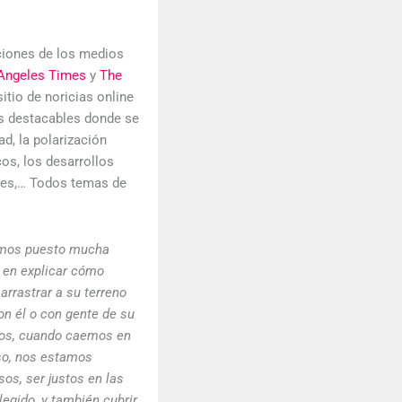
ciones de los medios
Angeles Times
y
The
 sitio de noricias online
os destacables donde se
ad, la polarización
cos, los desarrollos
ones,… Todos temas de
Hemos puesto mucha
, en explicar cómo
arrastrar a su terreno
on él o con gente de su
emos, cuando caemos en
so, nos estamos
os, ser justos en las
legido, y también cubrir