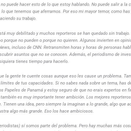
al no puede hacer esto de lo que estoy hablando. No puede salir a la c
 a lo que tenemos que aferrarnos. Por eso mi mayor temor, como has
aciendo su trabajo.
tá muy debilitado y muchos reporteros se han quedado sin trabajo
mo porque no pueden o porque no quieren. Algunos invierten en opini
 News, incluso de CNN. Retransmiten horas y horas de personas habl
escubrir asuntos que no se conocen. Además, el periodismo de inves
siquiera tienes tiempo para hacerlo.
ue la gente te cuente cosas aunque eso les cause un problema. Tam
 límites de tus capacidades. Si no sabes nada sobre un tema, has de
los Papeles de Panamá y estoy seguro de que no erais expertos en f
también es muy importante tener ambición. Los mejores reporteros
de. Tienen una idea, pero siempre la imaginan a lo grande, algo que 
ustra algo más grande. Eso los hace ambiciosos.
periodistas) sí somos parte del problema. Pero hay muchas más cos