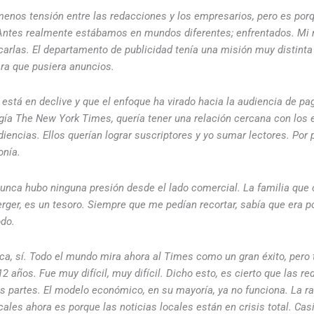
enos tensión entre las redacciones y los empresarios, pero es porq
ntes realmente estábamos en mundos diferentes; enfrentados. Mi 
carlas. El departamento de publicidad tenía una misión muy distinta 
ara que pusiera anuncios.
 está en declive y que el enfoque ha virado hacia la audiencia de 
igía The New York Times, quería tener una relación cercana con los 
diencias. Ellos querían lograr suscriptores y yo sumar lectores. Po
onía.
unca hubo ninguna presión desde el lado comercial. La familia que 
erger, es un tesoro. Siempre que me pedían recortar, sabía que era p
do.
ca, sí. Todo el mundo mira ahora al Times como un gran éxito, pero t
2 años. Fue muy difícil, muy difícil. Dicho esto, es cierto que las r
 partes. El modelo económico, en su mayoría, ya no funciona. La r
ocales ahora es porque las noticias locales están en crisis total. C