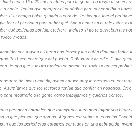
s hacía unas 15 o 20 cosas útiles para la gente. La mayoría de esas
 a nadie. Tenías que comprar el periódico para saber si iba a llover
aber si tu equipo había ganado o perdido. Tenías que leer el periódic
que leer el periódico para saber qué iban a echar en la televisión es
aber qué películas ponían, etcétera. Incluso si no te gustaban las not
e todos modos.
adounidenses siguen a Trump con fervor y les están diciendo todos 
ton Post son enemigos del pueblo. O difusores de odio. O que quere
smo tiempo que nuestro modelo de negocio atraviesa graves probl
reportero de investigación, nunca estuve muy interesado en contarl
ia. Asumíamos que los lectores tenían que confiar en nosotros. Cre
o para mostrarle a la gente cómo trabajamos y quiénes somos.
somos personas normales que trabajamos duro para lograr una histor
s lo que piensan que somos. Algunos escuchan a todos los Donald
san que los periodistas estamos sentados en una habitación inven