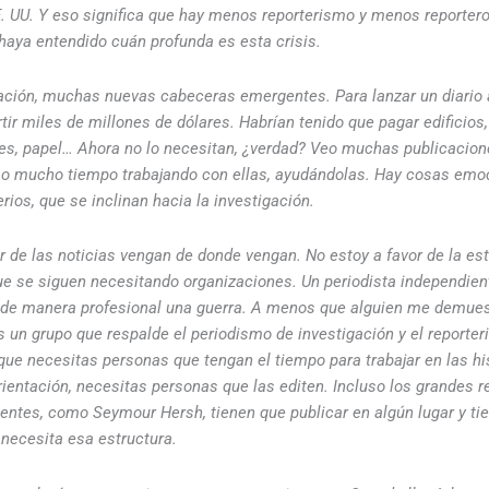
E. UU. Y eso significa que hay menos reporterismo y menos reportero
haya entendido cuán profunda es esta crisis.
ión, muchas nuevas cabeceras emergentes. Para lanzar un diario a
rtir miles de millones de dólares. Habrían tenido que pagar edificio
nes, papel… Ahora no lo necesitan, ¿verdad? Veo muchas publicacio
so mucho tiempo trabajando con ellas, ayudándolas. Hay cosas emo
rios, que se inclinan hacia la investigación.
r de las noticias vengan de donde vengan. No estoy a favor de la est
que se siguen necesitando organizaciones. Un periodista independie
r de manera profesional una guerra. A menos que alguien me demuest
 un grupo que respalde el periodismo de investigación y el reporter
ue necesitas personas que tengan el tiempo para trabajar en las hi
ientación, necesitas personas que las editen. Incluso los grandes r
entes, como Seymour Hersh, tienen que publicar en algún lugar y ti
 necesita esa estructura.