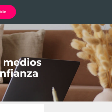
bite
s medios
nfianza