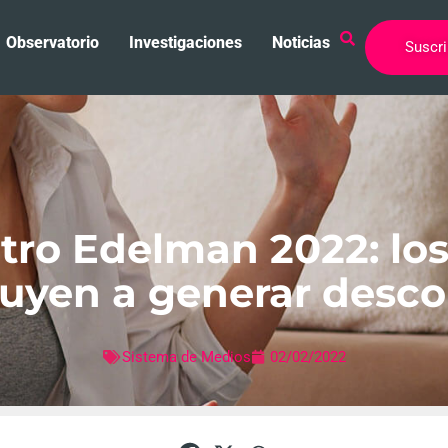
Observatorio
Investigaciones
Noticias
Suscri
ro Edelman 2022: lo
buyen a generar desco
Sistema de Medios
02/02/2022