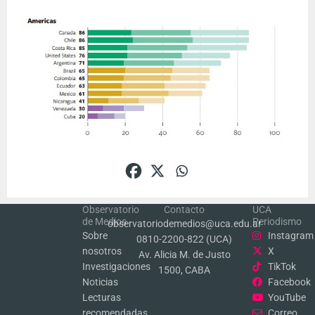
Observatorio
Contacto
UCA
de Medios
Periodismo
observatoriodemedios@uca.edu.ar
Sobre
Instagram
0810-2200-822 (UCA)
nosotros
X
Av. Alicia M. de Justo
Investigaciones
TikTok
1500, CABA
Noticias
Facebook
Lecturas
YouTube
recomendadas
Correo