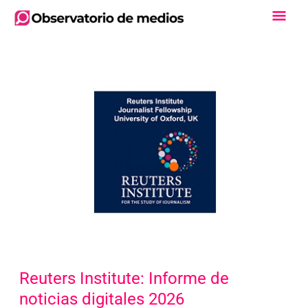
Ir
Men
al
contenido
Princ
Reuters Institute: Informe de
noticias digitales 2026