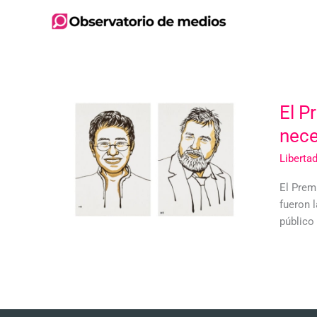
Ir
al
contenido
El P
nece
Liberta
El Prem
fueron 
público