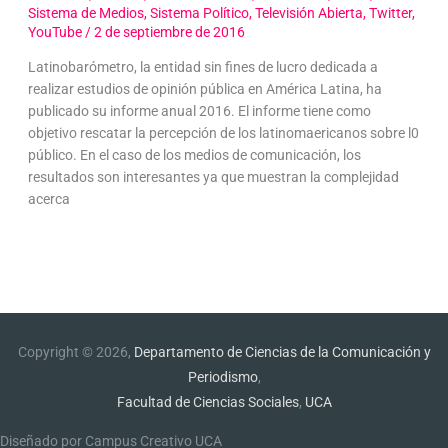
Sistema de Medios
,
Sistema Político
,
Televisión Abierta
,
Twitter
,
YouTube
/
2 de septiembre de 2016
Latinobarómetro, la entidad sin fines de lucro dedicada a
realizar estudios de opinión pública en América Latina, ha
publicado su informe anual 2016. El informe tiene como
objetivo rescatar la percepción de los latinomaericanos sobre l0
público. En el caso de los medios de comunicación, los
resultados son interesantes ya que muestran la complejidad
acerca
Copyright © 2026,
Departamento de Ciencias de la Comunicación y
Periodismo
,
Facultad de Ciencias Sociales
,
UCA
Diseñado por Campus Creativo UCA