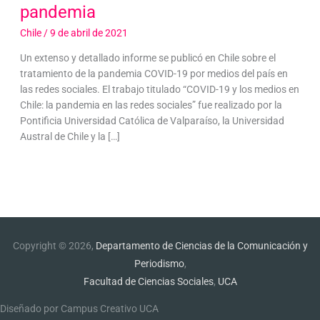
pandemia
Chile
/
9 de abril de 2021
Un extenso y detallado informe se publicó en Chile sobre el
tratamiento de la pandemia COVID-19 por medios del país en
las redes sociales. El trabajo titulado “COVID-19 y los medios en
Chile: la pandemia en las redes sociales” fue realizado por la
Pontificia Universidad Católica de Valparaíso, la Universidad
Austral de Chile y la […]
Copyright © 2026,
Departamento de Ciencias de la Comunicación y
Periodismo
,
Facultad de Ciencias Sociales
,
UCA
Diseñado por Campus Creativo UCA