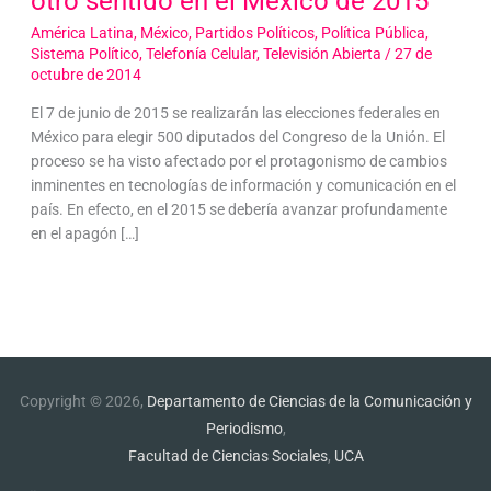
otro sentido en el México de 2015
América Latina
,
México
,
Partidos Políticos
,
Política Pública
,
Sistema Político
,
Telefonía Celular
,
Televisión Abierta
/
27 de
octubre de 2014
El 7 de junio de 2015 se realizarán las elecciones federales en
México para elegir 500 diputados del Congreso de la Unión. El
proceso se ha visto afectado por el protagonismo de cambios
inminentes en tecnologías de información y comunicación en el
país. En efecto, en el 2015 se debería avanzar profundamente
en el apagón […]
Copyright © 2026,
Departamento de Ciencias de la Comunicación y
Periodismo
,
Facultad de Ciencias Sociales
,
UCA